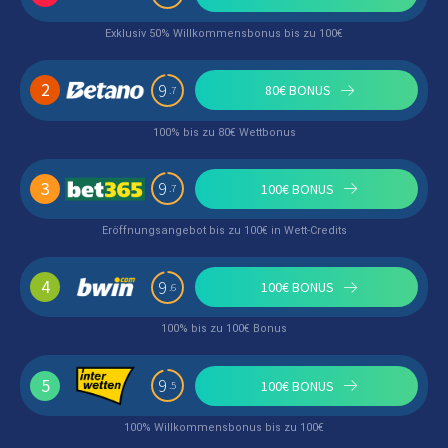
Exklusiv 50% Willkommensbonus bis zu 100€
2
9
80€ BONUS
.7
100% bis zu 80€ Wettbonus
3
9
100€ BONUS
.7
Eröffnungsangebot bis zu 100€ in Wett-Credits
4
9
100€ BONUS
.6
100% bis zu 100€ Bonus
5
9
100€ BONUS
.5
100% Willkommensbonus bis zu 100€