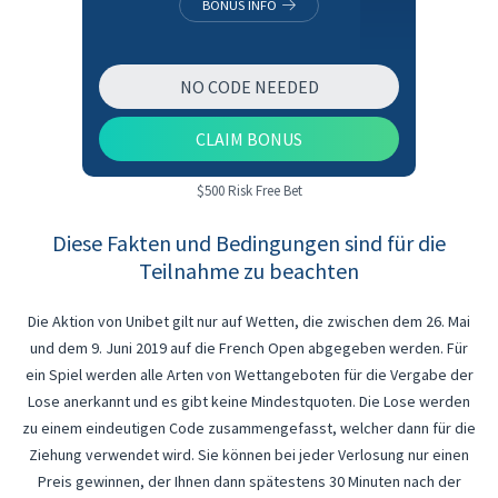
BONUS INFO
NO CODE NEEDED
CLAIM BONUS
$500 Risk Free Bet
Diese Fakten und Bedingungen sind für die
Teilnahme zu beachten
Die Aktion von Unibet gilt nur auf Wetten, die zwischen dem 26. Mai
und dem 9. Juni 2019 auf die French Open abgegeben werden. Für
ein Spiel werden alle Arten von Wettangeboten für die Vergabe der
Lose anerkannt und es gibt keine Mindestquoten. Die Lose werden
zu einem eindeutigen Code zusammengefasst, welcher dann für die
Ziehung verwendet wird. Sie können bei jeder Verlosung nur einen
Preis gewinnen, der Ihnen dann spätestens 30 Minuten nach der