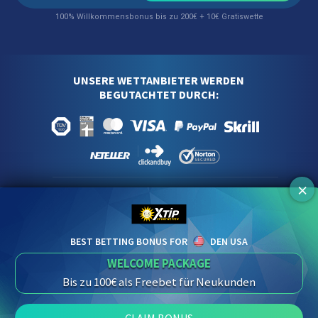
100% Willkommensbonus bis zu 200€ + 10€ Gratiswette
UNSERE WETTANBIETER WERDEN
BEGUTACHTET DURCH:
×
18+. GLÜCKSSPIEL KANN SÜCHTIG MACHEN - HILFE FINDEN SIE
AUF
BEST BETTING BONUS FOR
DEN USA
WWW.BZGA.DE
WELCOME PACKAGE
Bis zu 100€ als Freebet für Neukunden
Impressum
|
Datenschutz
Kontakt
Urheberrechtlich geschützt 2026 © wettbonus.info. Alle Rechte
CLAIM BONUS