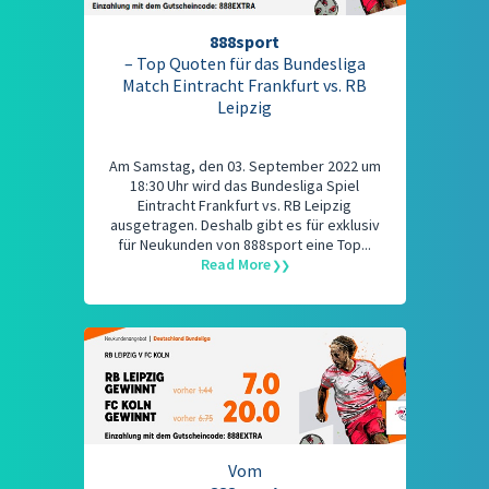
888sport
– Top Quoten für das Bundesliga
Match Eintracht Frankfurt vs. RB
Leipzig
Am Samstag, den 03. September 2022 um
18:30 Uhr wird das Bundesliga Spiel
Eintracht Frankfurt vs. RB Leipzig
ausgetragen. Deshalb gibt es für exklusiv
für Neukunden von 888sport eine Top...
Read More
Vom