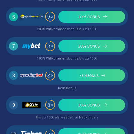
6
9
100€ BONUS
.2
200% Willkommensbonus bis zu 100€
7
8
100€ BONUS
.9
100% Willkommensbonus bis zu 100€
8
8
KEIN BONUS
.9
Kein Bonus
9
8
100€ BONUS
.8
Bis zu 100€ als Freebet für Neukunden