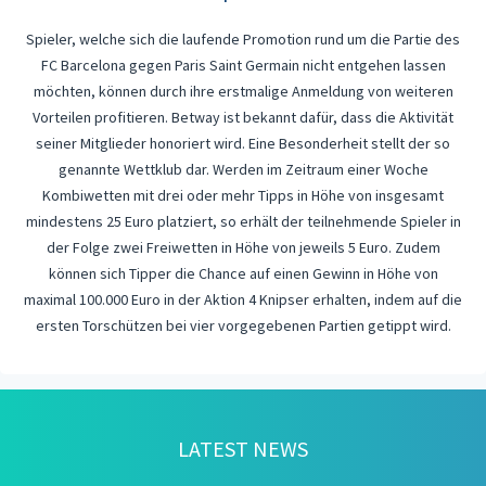
Spieler, welche sich die laufende Promotion rund um die Partie des
FC Barcelona gegen Paris Saint Germain nicht entgehen lassen
möchten, können durch ihre erstmalige Anmeldung von weiteren
Vorteilen profitieren. Betway ist bekannt dafür, dass die Aktivität
seiner Mitglieder honoriert wird. Eine Besonderheit stellt der so
genannte Wettklub dar. Werden im Zeitraum einer Woche
Kombiwetten mit drei oder mehr Tipps in Höhe von insgesamt
mindestens 25 Euro platziert, so erhält der teilnehmende Spieler in
der Folge zwei Freiwetten in Höhe von jeweils 5 Euro. Zudem
können sich Tipper die Chance auf einen Gewinn in Höhe von
maximal 100.000 Euro in der Aktion 4 Knipser erhalten, indem auf die
ersten Torschützen bei vier vorgegebenen Partien getippt wird.
LATEST NEWS