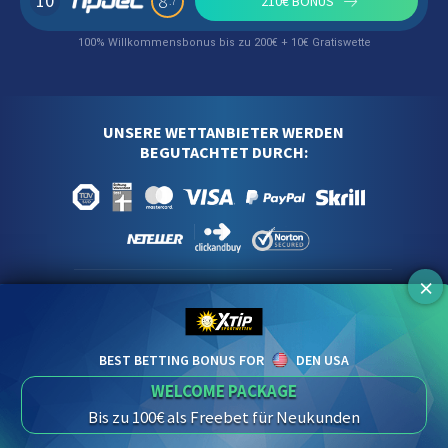
10
8
210€ BONUS
.7
100% Willkommensbonus bis zu 200€ + 10€ Gratiswette
UNSERE WETTANBIETER WERDEN
BEGUTACHTET DURCH:
×
18+. GLÜCKSSPIEL KANN SÜCHTIG MACHEN - HILFE FINDEN SIE
AUF
BEST BETTING BONUS FOR
DEN USA
WWW.BZGA.DE
WELCOME PACKAGE
Bis zu 100€ als Freebet für Neukunden
Impressum
|
Datenschutz
Kontakt