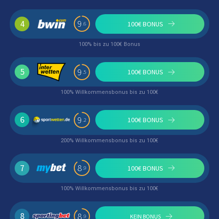
4
9
100€ BONUS
.6
100% bis zu 100€ Bonus
5
9
100€ BONUS
.5
100% Willkommensbonus bis zu 100€
6
9
100€ BONUS
.2
200% Willkommensbonus bis zu 100€
7
8
100€ BONUS
.9
100% Willkommensbonus bis zu 100€
8
8
KEIN BONUS
.9