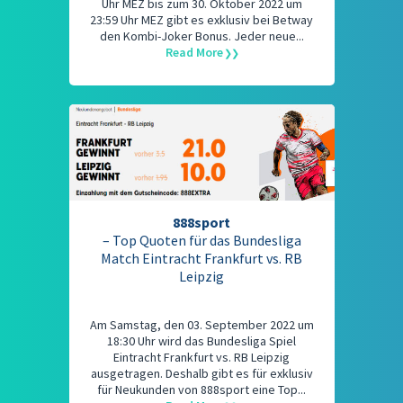
Uhr MEZ bis zum 30. Oktober 2022 um
23:59 Uhr MEZ gibt es exklusiv bei Betway
den Kombi-Joker Bonus. Jeder neue...
Read More
888sport
– Top Quoten für das Bundesliga
Match Eintracht Frankfurt vs. RB
Leipzig
Am Samstag, den 03. September 2022 um
18:30 Uhr wird das Bundesliga Spiel
Eintracht Frankfurt vs. RB Leipzig
ausgetragen. Deshalb gibt es für exklusiv
für Neukunden von 888sport eine Top...