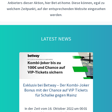
Anbieters dieser Aktion, hier Bet-at-home. Diese können, egal zu
welchem Zeitpunkt, auf der entsprechenden Website eingesehen
werden.
LATEST NEWS
Exklusiv bei Betway – Der Kombi-Joker
Bonus mit der Chance auf VIP Tickets
für Schalke gegen Mainz
In der Zeit vom 16. Oktober 2022 um 00:01