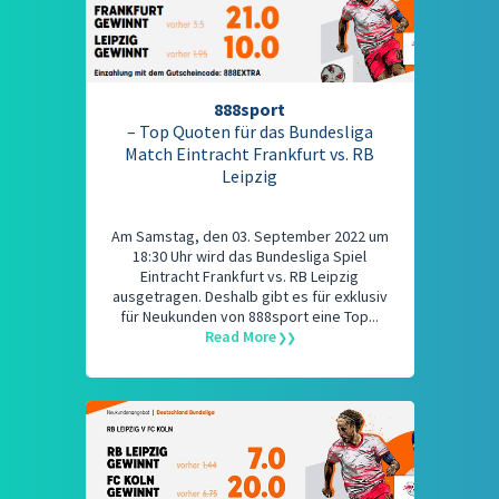
888sport
– Top Quoten für das Bundesliga
Match Eintracht Frankfurt vs. RB
Leipzig
Am Samstag, den 03. September 2022 um
18:30 Uhr wird das Bundesliga Spiel
Eintracht Frankfurt vs. RB Leipzig
ausgetragen. Deshalb gibt es für exklusiv
für Neukunden von 888sport eine Top...
Read More