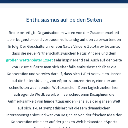
Enthusiasmus auf beiden Seiten
Beide beteiligte Organisationen waren von der Zusammenarbeit
sehr begeistert und vertrauen vollständig auf den zu erwartenden
Erfolg. Der Geschäftsführer von Natus Vincere Zolotarov betonte,
dass die neue Partnerschaft zwischen Natus Vincere und dem
großen Wettanbieter 1xBet
sehr inspirierend sei. Auch auf der Seite
von 1xBet äußerte man sich ebenfalls enthusiastisch über die
Kooperation und verwies darauf, dass sich 1xBet seit vielen Jahren
auf die Unterstützung von eSports konzentriere, eine der am
schnellsten wachsenden Wettbranchen. Denn täglich ziehen hier
aufregende Wettbewerbe in verschiedenen Disziplinen die
Aufmerksamkeit von hunderttausenden Fans aus der ganzen Welt
auf sich. 1xBet sympathisiert mit diesem dynamischen
Interessensgebiet und war von Beginn an von der frischen Idee der
Kooperation mit einer auf der ganzen Welt bekannten eSports