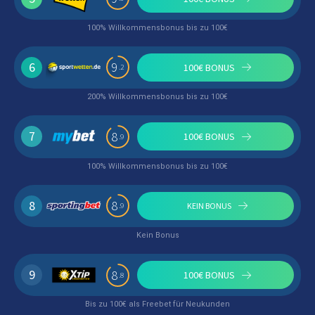
100% Willkommensbonus bis zu 100€
6
9
100€ BONUS
.2
200% Willkommensbonus bis zu 100€
7
8
100€ BONUS
.9
100% Willkommensbonus bis zu 100€
8
8
KEIN BONUS
.9
Kein Bonus
9
8
100€ BONUS
.8
Bis zu 100€ als Freebet für Neukunden