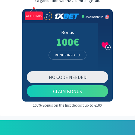
Organisation wie NAVI sehr angetan.
•
7
.7
Available in
Bonus
100€
BONUS INFO
NO CODE NEEDED
CLAIM BONUS
100% Bonus on the first deposit up to €100!