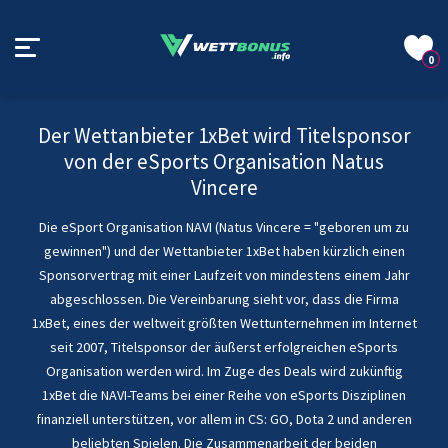
0
Der Wettanbieter 1xBet wird Titelsponsor
von der eSports Organisation Natus
Vincere
Die eSport Organisation NAVI (Natus Vincere = "geboren um zu
gewinnen") und der Wettanbieter 1xBet haben kürzlich einen
Sponsorvertrag mit einer Laufzeit von mindestens einem Jahr
abgeschlossen. Die Vereinbarung sieht vor, dass die Firma
1xBet, eines der weltweit größten Wettunternehmen im Internet
seit 2007, Titelsponsor der äußerst erfolgreichen eSports
Organisation werden wird. Im Zuge des Deals wird zukünftig
1xBet die NAVI-Teams bei einer Reihe von eSports Disziplinen
finanziell unterstützen, vor allem in CS: GO, Dota 2 und anderen
beliebten Spielen. Die Zusammenarbeit der beiden