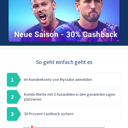
So geht einfach geht es
Im Kundenkonto von Mystake anmelden
Kombi-Wette mit 3 Auswahlen in den genannten Ligen
platzieren
30 Prozent Cashback sichern