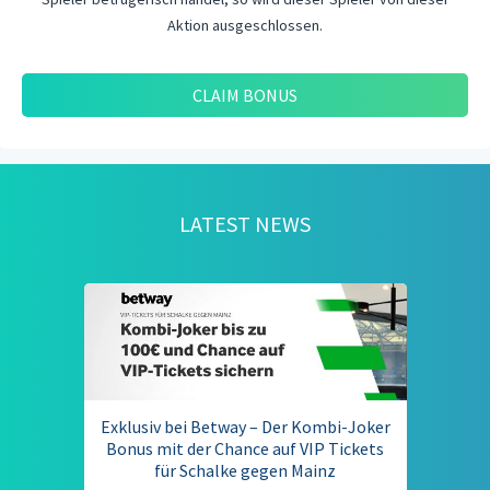
Aktion ausgeschlossen.
CLAIM BONUS
LATEST NEWS
Exklusiv bei Betway – Der Kombi-Joker
Bonus mit der Chance auf VIP Tickets
für Schalke gegen Mainz