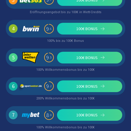
9
Eröffnungsangebot bis zu 100€ in Wett-Credits
4
9
100€ BONUS
.6
100% bis zu 100€ Bonus
5
9
100€ BONUS
.5
100% Willkommensbonus bis zu 100€
6
9
100€ BONUS
.2
200% Willkommensbonus bis zu 100€
7
8
100€ BONUS
.9
100% Willkommensbonus bis zu 100€