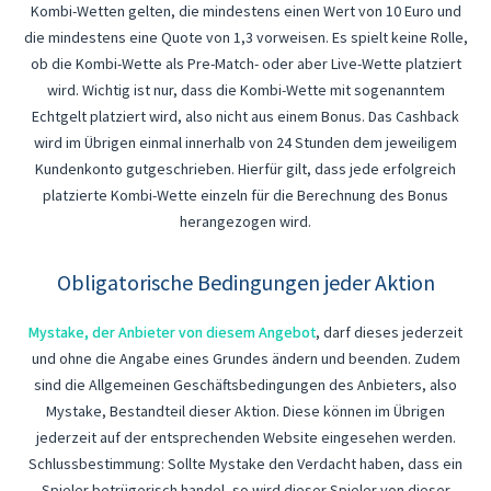
Kombi-Wetten gelten, die mindestens einen Wert von 10 Euro und
die mindestens eine Quote von 1,3 vorweisen. Es spielt keine Rolle,
ob die Kombi-Wette als Pre-Match- oder aber Live-Wette platziert
wird. Wichtig ist nur, dass die Kombi-Wette mit sogenanntem
Echtgelt platziert wird, also nicht aus einem Bonus. Das Cashback
wird im Übrigen einmal innerhalb von 24 Stunden dem jeweiligem
Kundenkonto gutgeschrieben. Hierfür gilt, dass jede erfolgreich
platzierte Kombi-Wette einzeln für die Berechnung des Bonus
herangezogen wird.
Obligatorische Bedingungen jeder Aktion
Mystake, der Anbieter von diesem Angebot
, darf dieses jederzeit
und ohne die Angabe eines Grundes ändern und beenden. Zudem
sind die Allgemeinen Geschäftsbedingungen des Anbieters, also
Mystake, Bestandteil dieser Aktion. Diese können im Übrigen
jederzeit auf der entsprechenden Website eingesehen werden.
Schlussbestimmung: Sollte Mystake den Verdacht haben, dass ein
Spieler betrügerisch handel, so wird dieser Spieler von dieser