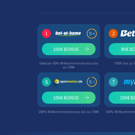
1
2
9
.8
100€ BONUS
80€ B
Exklusiv 50% Willkommensbonus bis
100% bis zu 
zu 100€
6
7
9
.2
100€ BONUS
100€ 
200% Willkommensbonus bis zu 100€
100% Willkommens