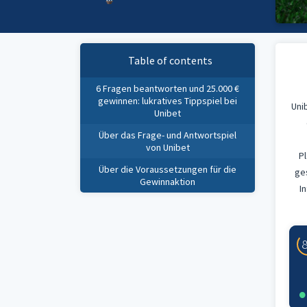
Table of contents
6 Fragen beantworten und 25.000 €
gewinnen: lukratives Tippspiel bei
Uni
Unibet
Über das Frage- und Antwortspiel
von Unibet
P
Über die Voraussetzungen für die
ges
Gewinnaktion
I
•