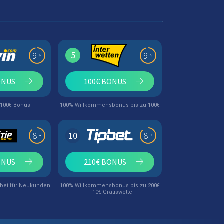
5
9
9
.6
.5
ONUS
100€ BONUS
 100€ Bonus
100% Willkommensbonus bis zu 100€
10
8
8
.8
.7
ONUS
210€ BONUS
eebet für Neukunden
100% Willkommensbonus bis zu 200€
+ 10€ Gratiswette