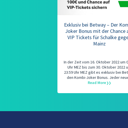
Exklusiv bei Betway – Der Ko
Joker Bonus mit der Chance 
VIP Tickets für Schalke geg
Mainz
In der Zeit vom 16. Oktober 2022 um 
Uhr MEZ bis zum 30. Oktober 2022 
23:59 Uhr MEZ gibt es exklusiv bei Be
den Kombi-Joker Bonus. Jeder neue
Read More