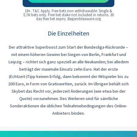
18+. T&C Apply. Free bets non withdrawable. Single &
E/W bets only. Free bet stake not included in returns. 30
day free bet expiry. Begambleaware.org
Die Einzelheiten
Der attraktive Superboost zum Start der Bundesliga-Rückrunde –
mit einem höheren Gewinn bei Siegen von Berlin, Frankfurt und
Leipzig – richtet sich ganz speziell an alle Neukunden; bei alledem
beträgt der maximale Einsatz zehn Euro. Hat der erste
(Echtzeit-)Tipp keinen Erfolg, dann bekommt der Mitspieler bis zu
200 Euro, in Form von Gratiswetten, zurück. Im Übrigen behält sich
Skybet das Recht vor, jederzeit Änderungen (wie etwa bei der
Quote) vorzunehmen. Des Weiteren sind für sämtliche
Sonderaktionen die üblichen Teilnahmebedingungen des Online-
Anbieters binden.