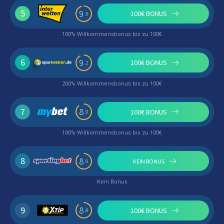
5
9
100€ BONUS
.5
100% Willkommensbonus bis zu 100€
6
9
100€ BONUS
.2
200% Willkommensbonus bis zu 100€
7
8
100€ BONUS
.9
100% Willkommensbonus bis zu 100€
8
8
KEIN BONUS
.9
Kein Bonus
9
8
100€ BONUS
.8