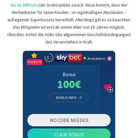
bis zu 200 Euro
(als Gratisspiele) zurück. Hinzu kommt, dass der
Wettanbieter für seine Kunden – in regelmäßigen Abständen –
aufregende Superboosts bereithält. Allerdings gilt es zu beachten:
Das Mitspielen ist erst ab einem Alter von 18 Jahren möglich.
Überdies treten die AGBs (die allgemeinen Geschäftsbedingungen)
des Veranstalters in Kraft.
•
8
.1
Available in
Bonus
100€
BONUS INFO
NO CODE NEEDED
CLAIM BONUS