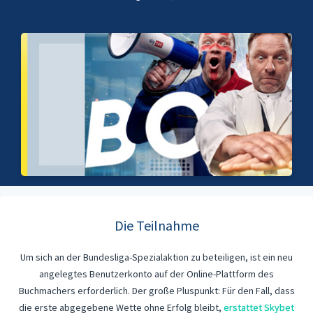
Die Teilnahme
Um sich an der Bundesliga-Spezialaktion zu beteiligen, ist ein neu
angelegtes Benutzerkonto auf der Online-Plattform des
Buchmachers erforderlich. Der große Pluspunkt: Für den Fall, dass
die erste abgegebene Wette ohne Erfolg bleibt,
erstattet Skybet