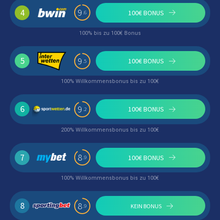
4
9
100€ BONUS
.6
100% bis zu 100€ Bonus
5
9
100€ BONUS
.5
100% Willkommensbonus bis zu 100€
6
9
100€ BONUS
.2
200% Willkommensbonus bis zu 100€
7
8
100€ BONUS
.9
100% Willkommensbonus bis zu 100€
8
8
KEIN BONUS
.9