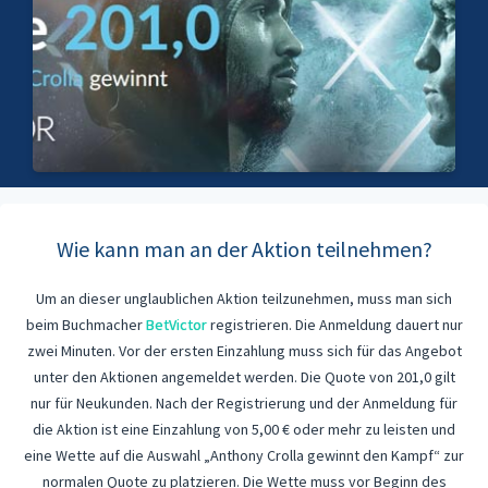
Wie kann man an der Aktion teilnehmen?
Um an dieser unglaublichen Aktion teilzunehmen, muss man sich
beim Buchmacher
BetVictor
registrieren. Die Anmeldung dauert nur
zwei Minuten. Vor der ersten Einzahlung muss sich für das Angebot
unter den Aktionen angemeldet werden. Die Quote von 201,0 gilt
nur für Neukunden. Nach der Registrierung und der Anmeldung für
die Aktion ist eine Einzahlung von 5,00 € oder mehr zu leisten und
eine Wette auf die Auswahl „Anthony Crolla gewinnt den Kampf“ zur
normalen Quote zu platzieren. Die Wette muss vor Beginn des