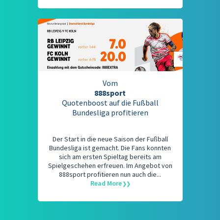
Vom
888sport
Quotenboost auf die Fußball
Bundesliga profitieren
Der Start in die neue Saison der Fußball
Bundesliga ist gemacht. Die Fans konnten
sich am ersten Spieltag bereits am
Spielgeschehen erfreuen. Im Angebot von
888sport profitieren nun auch die...
Read More