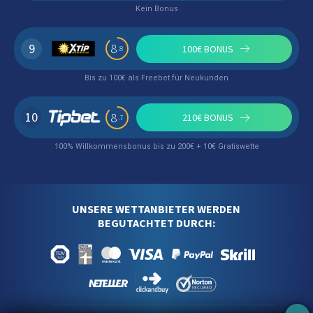
Kein Bonus
9
8
100€ BONUS
.8
Bis zu 100€ als Freebet für Neukunden
10
8
210€ BONUS
.7
100% Willkommensbonus bis zu 200€ + 10€ Gratiswette
UNSERE WETTANBIETER WERDEN
BEGUTACHTET DURCH: