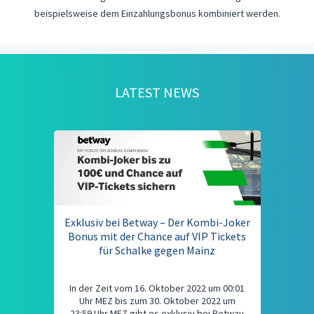
beispielsweise dem Einzahlungsbonus kombiniert werden.
LATEST NEWS
Exklusiv bei Betway – Der Kombi-Joker
Bonus mit der Chance auf VIP Tickets
für Schalke gegen Mainz
In der Zeit vom 16. Oktober 2022 um 00:01
Uhr MEZ bis zum 30. Oktober 2022 um
23:59 Uhr MEZ gibt es exklusiv bei Betway