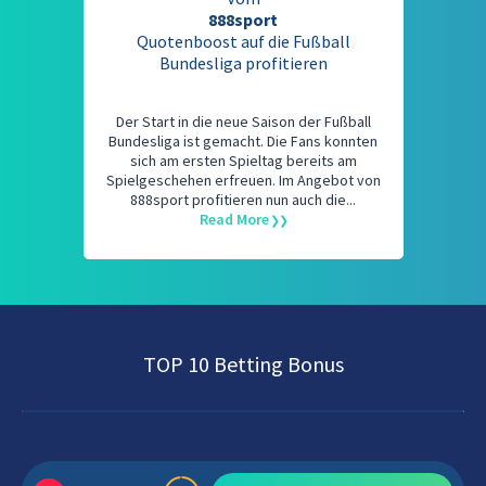
888sport
Quotenboost auf die Fußball
Bundesliga profitieren
Der Start in die neue Saison der Fußball
Bundesliga ist gemacht. Die Fans konnten
sich am ersten Spieltag bereits am
Spielgeschehen erfreuen. Im Angebot von
888sport profitieren nun auch die...
Read More
TOP 10 Betting Bonus