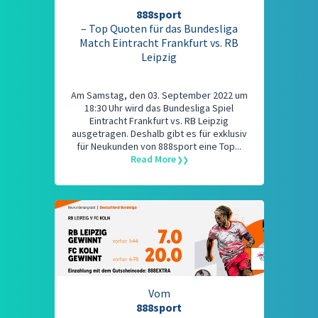
888sport
– Top Quoten für das Bundesliga
Match Eintracht Frankfurt vs. RB
Leipzig
Am Samstag, den 03. September 2022 um
18:30 Uhr wird das Bundesliga Spiel
Eintracht Frankfurt vs. RB Leipzig
ausgetragen. Deshalb gibt es für exklusiv
für Neukunden von 888sport eine Top...
Read More
Vom
888sport