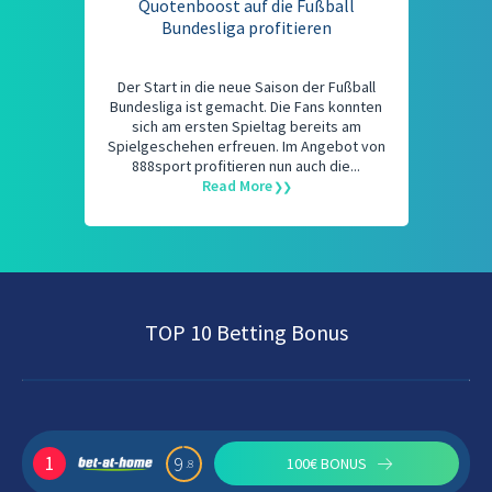
Quotenboost auf die Fußball
Bundesliga profitieren
Der Start in die neue Saison der Fußball
Bundesliga ist gemacht. Die Fans konnten
sich am ersten Spieltag bereits am
Spielgeschehen erfreuen. Im Angebot von
888sport profitieren nun auch die...
Read More
TOP 10 Betting Bonus
1
9
100€ BONUS
.8