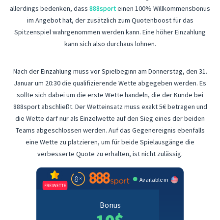
allerdings bedenken, dass
888sport
einen 100% Willkommensbonus
im Angebot hat, der zusätzlich zum Quotenboost für das
Spitzenspiel wahrgenommen werden kann. Eine höher Einzahlung
kann sich also durchaus lohnen.
Nach der Einzahlung muss vor Spielbeginn am Donnerstag, den 31.
Januar um 20:30 die qualifizierende Wette abgegeben werden. Es
sollte sich dabei um die erste Wette handeln, die der Kunde bei
888sport abschließt. Der Wetteinsatz muss exakt 5€ betragen und
die Wette darf nur als Einzelwette auf den Sieg eines der beiden
Teams abgeschlossen werden. Auf das Gegenereignis ebenfalls
eine Wette zu platzieren, um für beide Spielausgänge die
verbesserte Quote zu erhalten, ist nicht zulässig.
•
8
.8
Available in
Bonus