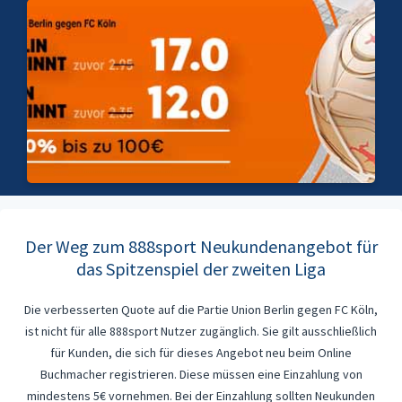
Der Weg zum 888sport Neukundenangebot für
das Spitzenspiel der zweiten Liga
Die verbesserten Quote auf die Partie Union Berlin gegen FC Köln,
ist nicht für alle 888sport Nutzer zugänglich. Sie gilt ausschließlich
für Kunden, die sich für dieses Angebot neu beim Online
Buchmacher registrieren. Diese müssen eine Einzahlung von
mindestens 5€ vornehmen. Bei der Einzahlung sollten Neukunden