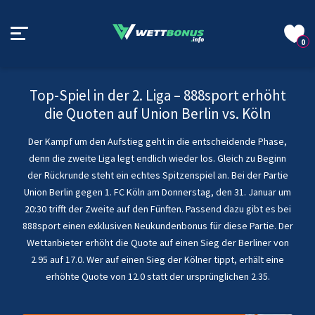
0
Top-Spiel in der 2. Liga – 888sport erhöht
die Quoten auf Union Berlin vs. Köln
Der Kampf um den Aufstieg geht in die entscheidende Phase,
denn die zweite Liga legt endlich wieder los. Gleich zu Beginn
der Rückrunde steht ein echtes Spitzenspiel an. Bei der Partie
Union Berlin gegen 1. FC Köln am Donnerstag, den 31. Januar um
20:30 trifft der Zweite auf den Fünften. Passend dazu gibt es bei
888sport einen exklusiven Neukundenbonus für diese Partie. Der
Wettanbieter erhöht die Quote auf einen Sieg der Berliner von
2.95 auf 17.0. Wer auf einen Sieg der Kölner tippt, erhält eine
erhöhte Quote von 12.0 statt der ursprünglichen 2.35.