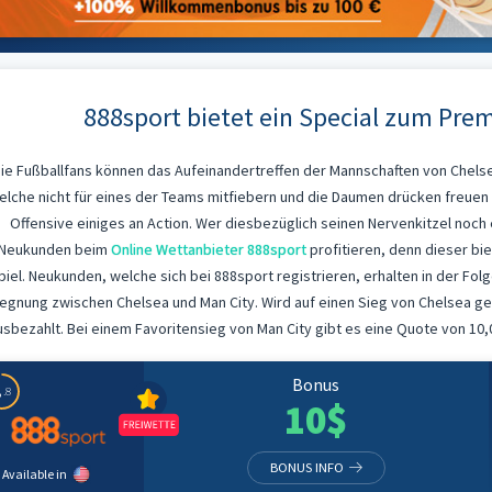
888sport bietet ein Special zum Pre
ie Fußballfans können das Aufeinandertreffen der Mannschaften von Chelse
elche nicht für eines der Teams mitfiebern und die Daumen drücken freuen s
Offensive einiges an Action. Wer diesbezüglich seinen Nervenkitzel noch
Neukunden beim
Online Wettanbieter 888sport
profitieren, denn dieser bi
piel. Neukunden, welche sich bei 888sport registrieren, erhalten in der Fo
gnung zwischen Chelsea und Man City. Wird auf einen Sieg von Chelsea ges
usbezahlt. Bei einem Favoritensieg von Man City gibt es eine Quote von 10,0
Bonus
8
.8
10$
BONUS INFO
Available in