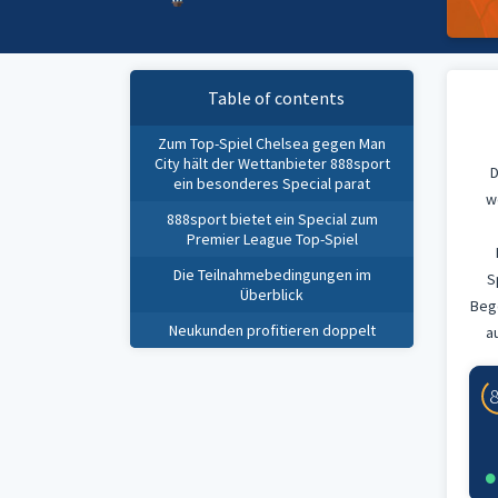
Table of contents
Zum Top-Spiel Chelsea gegen Man
City hält der Wettanbieter 888sport
D
ein besonderes Special parat
w
888sport bietet ein Special zum
Premier League Top-Spiel
Die Teilnahmebedingungen im
S
Überblick
Bege
Neukunden profitieren doppelt
a
•