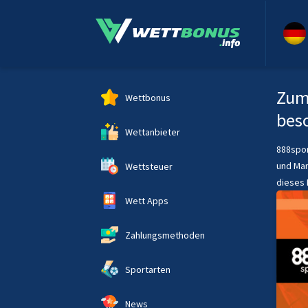
Zum 
Wettbonus
beso
Wettanbieter
888spor
und Man
Wettsteuer
dieses 
Wett Apps
Zahlungsmethoden
Sportarten
News