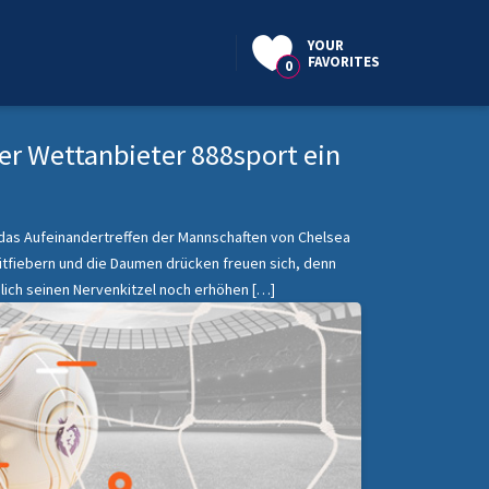
YOUR
FAVORITES
0
er Wettanbieter 888sport ein
 das Aufeinandertreffen der Mannschaften von Chelsea
mitfiebern und die Daumen drücken freuen sich, denn
glich seinen Nervenkitzel noch erhöhen […]