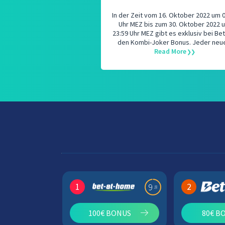
In der Zeit vom 16. Oktober 2022 um 
Uhr MEZ bis zum 30. Oktober 2022 
23:59 Uhr MEZ gibt es exklusiv bei Be
den Kombi-Joker Bonus. Jeder neue
Read More
1
2
9
.8
100€ BONUS
80€ B