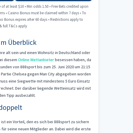
 of at least $10 • Min odds 1.50 • Free Bets credited upon
eturns • Casino Bonus must be claimed within 7 days • To
 Bonus expires after 60 days • Restrictions apply to
 full T&Cs apply
im Überblick
re alt sein und einen Wohnsitz in Deutschland oder
bei diesem
Online Wettanbieter
besessen haben, da
unden von 888sport bis zum 25. Juni 2020 um 21:15
ie Partie Chelsea gegen Man City abgegeben worden
n muss eine Siegwette mit mindestens 5 Euro Einsatz
rechnet. Der darüber liegende Wetteinsatz wird mit
en Tipp ausbezahlt.
doppelt
st ein Vorteil, den es sich bei 888sport zu sichern
für seine neuen Mitglieder an. Dabei wird die erste