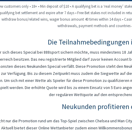
w customers only • 18+ • Min deposit of $10 • A qualifying bet is a ‘real money’ stake
qualifying bet settlement and expire after 7 days • Free Bet stakes not included in r
withdraw bonus/related wins, wager bonus amount 40 times within 14 days • Casino
withdrawals, payment methods and countries &
Die Teilnahmebedingungen 
 sich dieses Special bei 888sport sichern möchte, muss mindestens 18 Jah
erreich besitzen. Das neu registrierte Mitglied darf zuvor keinen Account 
onsten dieses Neukunden Special verfällt. Diese Promotion steht den Neuk
 zur Verfügung. Bis zu diesem Zeitpunkt muss zudem die Siegwette auf d
in. Um sich mit einer Wette als Spieler für diese Promotion zu qualifiziere
pielt werden. Die erhöhte Quote wird bis zu einem Einsatz von 5 Euro ange
der regulären Wettquote auf den entsprechend
Neukunden profitieren 
cht nur die Promotion rund um das Top-Spiel zwischen Chelsea und Man City i
t. Aktuell bietet dieser Online Wettanbieter zudem einen Willkommensbonus 