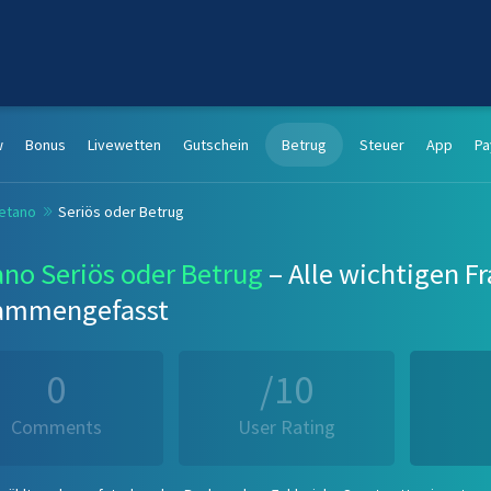
w
Bonus
Livewetten
Gutschein
Betrug
Steuer
App
Pa
etano
Seriös oder Betrug
no Seriös oder Betrug
– Alle wichtigen F
ammengefasst
0
/10
Comments
User Rating