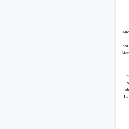
Auc
dor
Stan
I
s
sol
Li