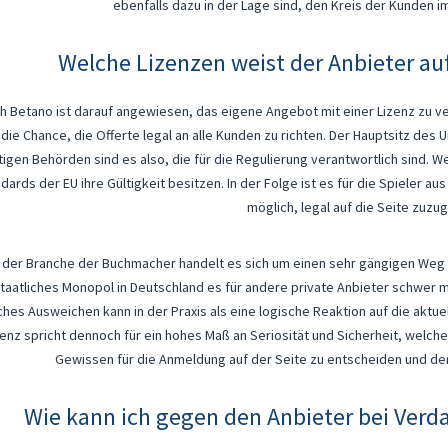
ebenfalls dazu in der Lage sind, den Kreis der Kunden i
Welche Lizenzen weist der Anbieter auf
h Betano ist darauf angewiesen, das eigene Angebot mit einer Lizenz zu v
die Chance, die Offerte legal an alle Kunden zu richten. Der Hauptsitz des 
tigen Behörden sind es also, die für die Regulierung verantwortlich sind. We
dards der EU ihre Gültigkeit besitzen. In der Folge ist es für die Spieler 
möglich, legal auf die Seite zuzug
n der Branche der Buchmacher handelt es sich um einen sehr gängigen Weg d
taatliches Monopol in Deutschland es für andere private Anbieter schwer m
ches Ausweichen kann in der Praxis als eine logische Reaktion auf die akt
zenz spricht dennoch für ein hohes Maß an Seriosität und Sicherheit, welch
Gewissen für die Anmeldung auf der Seite zu entscheiden und de
Wie kann ich gegen den Anbieter bei Verd