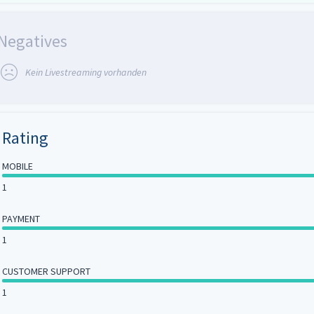
Negatives
Kein Livestreaming vorhanden
Rating
MOBILE
1
PAYMENT
1
CUSTOMER SUPPORT
1