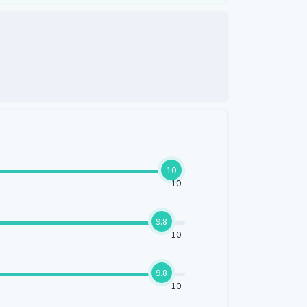
10
10
9.8
10
9.8
10