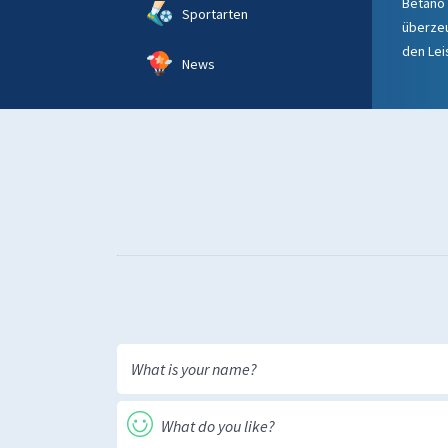
Betano 
Sportarten
überzeu
den Lei
News