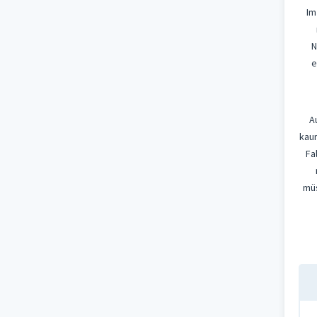
Im
N
e
A
kaum
Fa
müs