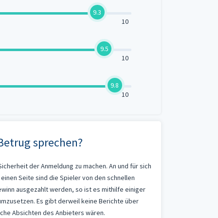
9.3
10
9.5
10
9.8
10
 Betrug sprechen?
 Sicherheit der Anmeldung zu machen. An und für sich
r einen Seite sind die Spieler von den schnellen
inn ausgezahlt werden, so ist es mithilfe einiger
umzusetzen. Es gibt derweil keine Berichte über
sche Absichten des Anbieters wären.