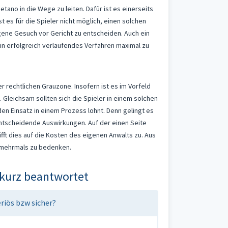
etano in die Wege zu leiten. Dafür ist es einerseits
 es für die Spieler nicht möglich, einen solchen
gene Gesuch vor Gericht zu entscheiden. Auch ein
ein erfolgreich verlaufendes Verfahren maximal zu
r rechtlichen Grauzone. Insofern ist es im Vorfeld
leichsam sollten sich die Spieler in einem solchen
en Einsatz in einem Prozess lohnt. Denn gelingt es
entscheidende Auswirkungen. Auf der einen Seite
ft dies auf die Kosten des eigenen Anwalts zu. Aus
t mehrmals zu bedenken.
 kurz beantwortet
riös bzw sicher?