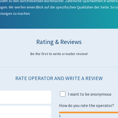
zählt zu den aufstrebenden Buchmacher. Zahlreiche Sportwetten in untersc
gen. Wir werfen einen Blick auf die spezifischen Qualitäten der Seite. So i
stungen zu machen.
Rating & Reviews
Be the first to write a reader review!
RATE OPERATOR AND WRITE A REVIEW
I want to be anonymous
How do you rate the operator?
1