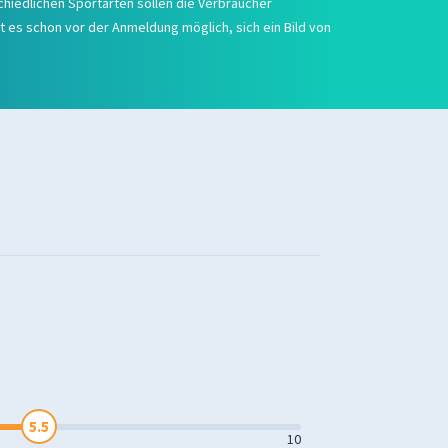
hiedlichen Sportarten sollen die Verbraucher
st es schon vor der Anmeldung möglich, sich ein Bild von
5.5
10