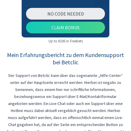
NO CODE NEEDED
CLAIM BONUS
Up to €100 in Freebets
Mein Erfahrungsbericht zu dem Kundensupport
bei Betclic
Der Support von Betclic kann über das sogenannte „Hilfe-Center“
unter auf der Hauptseite erreicht werden. Hierbei ist negativ zu
benennen, dass einem hier nur schriftliche Informationen,
beziehungsweise ein Support über E-Mail/Kontaktformular
angeboten werden. Ein Live-Chat oder auch ein Support über eine
Hotline muss dabei aktuell vergeblich gesucht werden. Hierbei
muss aufgeführt werden, dass es offensichtlich einmal einen Live-
Chat gegeben hat, da auf der Seite ein entsprechender Button zu