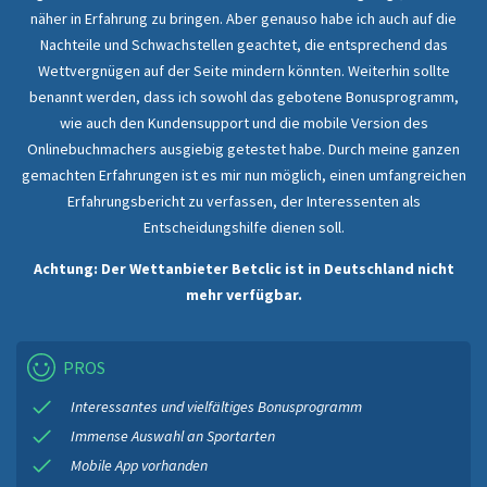
näher in Erfahrung zu bringen. Aber genauso habe ich auch auf die
Nachteile und Schwachstellen geachtet, die entsprechend das
Wettvergnügen auf der Seite mindern könnten. Weiterhin sollte
benannt werden, dass ich sowohl das gebotene Bonusprogramm,
wie auch den Kundensupport und die mobile Version des
Onlinebuchmachers ausgiebig getestet habe. Durch meine ganzen
gemachten Erfahrungen ist es mir nun möglich, einen umfangreichen
Erfahrungsbericht zu verfassen, der Interessenten als
Entscheidungshilfe dienen soll.
Achtung: Der Wettanbieter Betclic ist in Deutschland nicht
mehr verfügbar.
PROS
Interessantes und vielfältiges Bonusprogramm
Immense Auswahl an Sportarten
Mobile App vorhanden