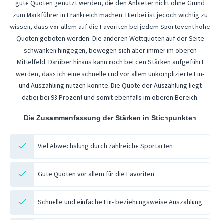
gute Quoten genutzt werden, die den Anbieter nicht ohne Grund
zum Markführer in Frankreich machen. Hierbei ist jedoch wichtig zu
wissen, dass vor allem auf die Favoriten bei jedem Sportevent hohe
Quoten geboten werden. Die anderen Wettquoten auf der Seite
schwanken hingegen, bewegen sich aber immer im oberen
Mittelfeld. Darüber hinaus kann noch bei den Stärken aufgeführt
werden, dass ich eine schnelle und vor allem unkomplizierte Ein-
und Auszahlung nutzen könnte. Die Quote der Auszahlung liegt
dabei bei 93 Prozent und somit ebenfalls im oberen Bereich.
Die Zusammenfassung der Stärken in Stichpunkten
Viel Abwechslung durch zahlreiche Sportarten
Gute Quoten vor allem für die Favoriten
Schnelle und einfache Ein- beziehungsweise Auszahlung