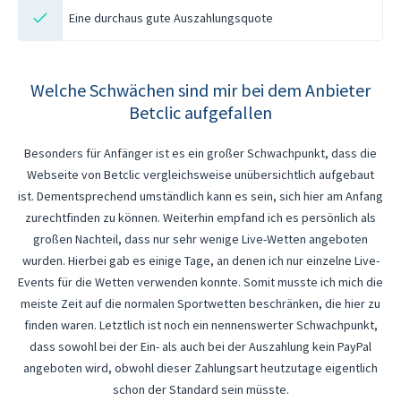
Eine durchaus gute Auszahlungsquote
Welche Schwächen sind mir bei dem Anbieter
Betclic aufgefallen
Besonders für Anfänger ist es ein großer Schwachpunkt, dass die
Webseite von Betclic vergleichsweise unübersichtlich aufgebaut
ist. Dementsprechend umständlich kann es sein, sich hier am Anfang
zurechtfinden zu können. Weiterhin empfand ich es persönlich als
großen Nachteil, dass nur sehr wenige Live-Wetten angeboten
wurden. Hierbei gab es einige Tage, an denen ich nur einzelne Live-
Events für die Wetten verwenden konnte. Somit musste ich mich die
meiste Zeit auf die normalen Sportwetten beschränken, die hier zu
finden waren. Letztlich ist noch ein nennenswerter Schwachpunkt,
dass sowohl bei der Ein- als auch bei der Auszahlung kein PayPal
angeboten wird, obwohl dieser Zahlungsart heutzutage eigentlich
schon der Standard sein müsste.