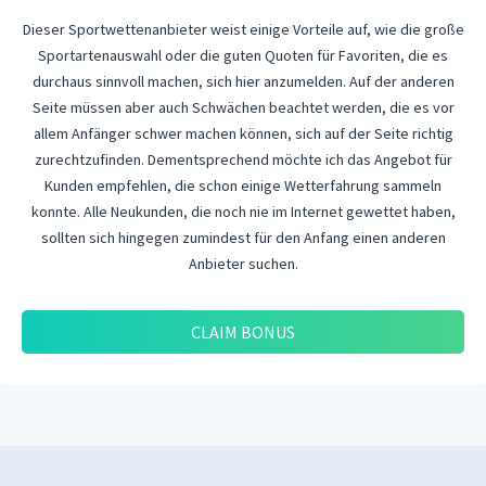
Dieser Sportwettenanbieter weist einige Vorteile auf, wie die große
Sportartenauswahl oder die guten Quoten für Favoriten, die es
durchaus sinnvoll machen, sich hier anzumelden. Auf der anderen
Seite müssen aber auch Schwächen beachtet werden, die es vor
allem Anfänger schwer machen können, sich auf der Seite richtig
zurechtzufinden. Dementsprechend möchte ich das Angebot für
Kunden empfehlen, die schon einige Wetterfahrung sammeln
konnte. Alle Neukunden, die noch nie im Internet gewettet haben,
sollten sich hingegen zumindest für den Anfang einen anderen
Anbieter suchen.
CLAIM BONUS