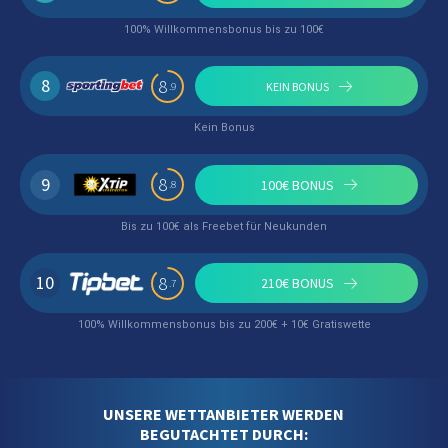
100% Willkommensbonus bis zu 100€
8
8
KEIN BONUS
.9
Kein Bonus
9
8
100€ BONUS
.8
Bis zu 100€ als Freebet für Neukunden
10
8
210€ BONUS
.7
100% Willkommensbonus bis zu 200€ + 10€ Gratiswette
UNSERE WETTANBIETER WERDEN
BEGUTACHTET DURCH: