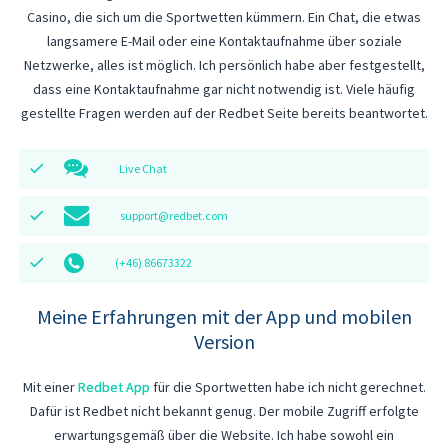
Casino, die sich um die Sportwetten kümmern. Ein Chat, die etwas
langsamere E-Mail oder eine Kontaktaufnahme über soziale
Netzwerke, alles ist möglich. Ich persönlich habe aber festgestellt,
dass eine Kontaktaufnahme gar nicht notwendig ist. Viele häufig
gestellte Fragen werden auf der Redbet Seite bereits beantwortet.
Live Chat
support@redbet.com
(+46) 86673322
Meine Erfahrungen mit der App und mobilen
Version
Mit einer
Redbet App
für die Sportwetten habe ich nicht gerechnet.
Dafür ist Redbet nicht bekannt genug. Der mobile Zugriff erfolgte
erwartungsgemäß über die Website. Ich habe sowohl ein