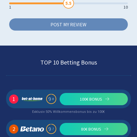
5.5
1
10
TOP 10 Betting Bonus
1
9
100€ BONUS
.8
Exklusiv 50% Willkommensbonus bis zu 100€
2
9
80€ BONUS
.7