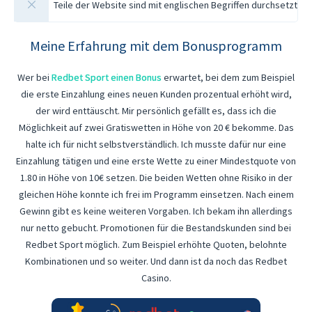
Teile der Website sind mit englischen Begriffen durchsetzt
Meine Erfahrung mit dem Bonusprogramm
Wer bei
Redbet Sport einen Bonus
erwartet, bei dem zum Beispiel
die erste Einzahlung eines neuen Kunden prozentual erhöht wird,
der wird enttäuscht. Mir persönlich gefällt es, dass ich die
Möglichkeit auf zwei Gratiswetten in Höhe von 20 € bekomme. Das
halte ich für nicht selbstverständlich. Ich musste dafür nur eine
Einzahlung tätigen und eine erste Wette zu einer Mindestquote von
1.80 in Höhe von 10€ setzen. Die beiden Wetten ohne Risiko in der
gleichen Höhe konnte ich frei im Programm einsetzen. Nach einem
Gewinn gibt es keine weiteren Vorgaben. Ich bekam ihn allerdings
nur netto gebucht. Promotionen für die Bestandskunden sind bei
Redbet Sport möglich. Zum Beispiel erhöhte Quoten, belohnte
Kombinationen und so weiter. Und dann ist da noch das Redbet
Casino.