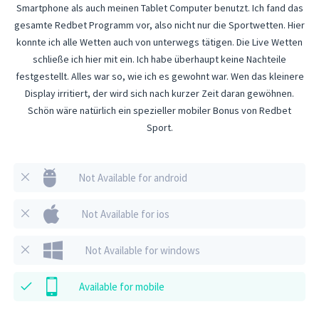
Smartphone als auch meinen Tablet Computer benutzt. Ich fand das
gesamte Redbet Programm vor, also nicht nur die Sportwetten. Hier
konnte ich alle Wetten auch von unterwegs tätigen. Die Live Wetten
schließe ich hier mit ein. Ich habe überhaupt keine Nachteile
festgestellt. Alles war so, wie ich es gewohnt war. Wen das kleinere
Display irritiert, der wird sich nach kurzer Zeit daran gewöhnen.
Schön wäre natürlich ein spezieller mobiler Bonus von Redbet
Sport.
Not Available
for android
Not Available
for ios
Not Available
for windows
Available
for mobile