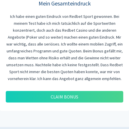
Mein Gesamteindruck
Ich habe einen guten Eindruck von Redbet Sport gewonnen. Bei
meinem Test habe ich mich tatsächlich auf die Sportwetten
konzentriert, doch auch das Redbet Casino und die anderen
Angebote (Poker und so weiter) machen einen guten Eindruck. Mir
war wichtig, dass alle seriöses. Ich wollte einem mobilen Zugriff, ein
umfangreiches Programm und gute Quoten. Beim Bonus gefällt mir,
dass man Wetten ohne Risiko erhält und die Gewinne nicht weiter
umsetzen muss. Nachteile habe ich keine festgestellt. Dass Redbet
Sport nicht immer die besten Quoten haben konnte, war mir von
vorneherein klar. Ich kann das Angebot ganz allgemein empfehlen.
CLAIM BONUS