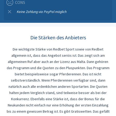
CONS
Keine Zahlung via PayPal möglich
Die Stärken des Anbieters
Die wichtigste Stärke von Redbet Sport sowie von Redbet
allgemein ist, dass das Angebot seriös ist. Das zeigt sich am
allgemeinen Ruf aber auch an der Lizenz aus Malta. Dann gehören
das Programm und die Quoten zu den Pluspunkten. Das Programm
bietet beispielsweise sogar Pferderennen. Das ist nicht
selbstverständlich. Wenn Pferderennen verfügbar sind, dann
natürlich auch alle erdenklichen anderen Sportarten. Die Quoten
halten jedem Vergleich stand, sind teilweise besser als bei der
Konkurrenz. Ebenfalls eine Stärke ist, dass der Bonus für die
Neukunden nicht einfach nur eine Erhöhung der ersten Einzahlung
bis zu einem gewissen Betrag ist. Es gibt Gratiswetten. Das gefällt