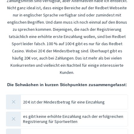
Zahlungsmittel sind verfügbar, aber Alternativen habe ich entdeckt.
Nicht ganz ideal ist, dass einige Bereiche auf der Redbet Webseite
nur in englischer Sprache verfügbar sind oder zumindest mit
englischen Begriffen. Und dann muss ich noch einmal auf den Bonus
zu sprechen kommen. Diejenigen, die nach der Registrierung
tatsächlich eine erhöhte erste Einzahlung wollen, sind bei Redbet
Sport leider falsch. 100 % auf 100 € gibt es nur für das Redbet
Casino. Wobei 20 € der Mindestbetrag sind. Überhaupt gibt es
häufig 20€ vor, auch bei Zahlungen. Das ist mehr als bei vielen
Konkurrenten und vielleicht ein Nachteil für einige interessierte
Kunden.
Die Schwächen in kurzen Stichpunkten zusammengefasst:
20 € ist der Mindestbetrag für eine Einzahlung
es gibt keine erhöhte Einzahlung nach der erfolgreichen
Registrierung für Sportwetten