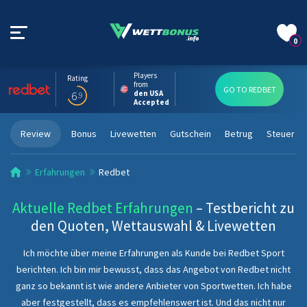
0
Players
Rating
from
GO TO REDBET
den USA
6
.9
Accepted
Review
Bonus
Livewetten
Gutschein
Betrug
Steuer
Erfahrungen
Redbet
Aktuelle Redbet Erfahrungen
– Testbericht zu
den Quoten, Wettauswahl & Livewetten
Ich möchte über meine Erfahrungen als Kunde bei Redbet Sport
berichten. Ich bin mir bewusst, dass das Angebot von Redbet nicht
ganz so bekannt ist wie andere Anbieter von Sportwetten. Ich habe
aber festgestellt, dass es empfehlenswert ist. Und das nicht nur