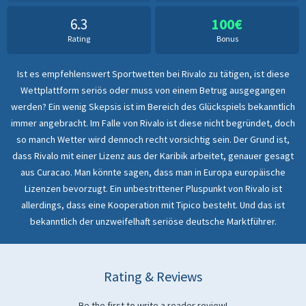
6.3
100€
Rating
Bonus
Ist es empfehlenswert Sportwetten bei Rivalo zu tätigen, ist diese
Wettplattform seriös oder muss von einem Betrug ausgegangen
werden? Ein wenig Skepsis ist im Bereich des Glückspiels bekanntlich
immer angebracht. Im Falle von Rivalo ist diese nicht begründet, doch
so manch Wetter wird dennoch recht vorsichtig sein. Der Grund ist,
dass Rivalo mit einer Lizenz aus der Karibik arbeitet, genauer gesagt
aus Curacao. Man könnte sagen, dass man in Europa europäische
Lizenzen bevorzugt. Ein unbestrittener Pluspunkt von Rivalo ist
allerdings, dass eine Kooperation mit Tipico besteht. Und das ist
bekanntlich der unzweifelhaft seriöse deutsche Marktführer.
Rating & Reviews
Be the first to write a reader review!