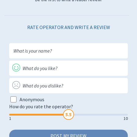
RATE OPERATOR AND WRITE A REVIEW
Anonymous
How do you rate the operator?
5.5
1
10