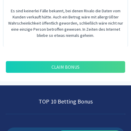
Es sind keinerlei Fälle bekannt, bei denen Rivalo die Daten vom
Kunden verkauft hätte. Auch ein Betrug wäre mit allergrößter
Wahrscheinlichkeit öffentlich geworden, schließlich wäre nicht nur
eine einzige Person betroffen gewesen. In Zeiten des Internet
bliebe so etwas niemals geheim.
CLAIM BONUS
TOP 10 Betting Bonus