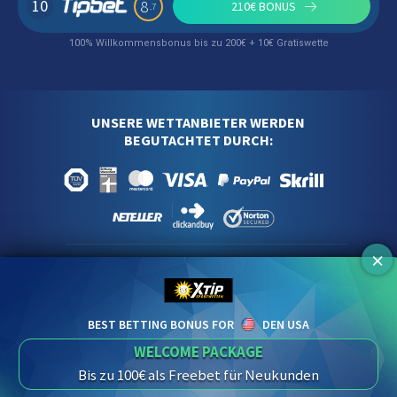
10
8
210€ BONUS
.7
100% Willkommensbonus bis zu 200€ + 10€ Gratiswette
UNSERE WETTANBIETER WERDEN
BEGUTACHTET DURCH:
×
18+. GLÜCKSSPIEL KANN SÜCHTIG MACHEN - HILFE FINDEN SIE
AUF
BEST BETTING BONUS FOR
DEN USA
WWW.BZGA.DE
WELCOME PACKAGE
Bis zu 100€ als Freebet für Neukunden
Impressum
|
Datenschutz