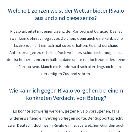
Welche Lizenzen weist der Wettanbieter Rivalo
aus und sind diese seriös?
Rivalo arbeitet mit einer Lizenz der Karibikinsel Curacao. Das ist
zwar kein definitiv negatives Zeichen, denn auch eine karibische
Lizenz ist nicht einfach mal so zu erhalten. Es sind durchaus
Anforderungen zu erfüllen. Doch wenn es schon nicht möglich ist
deutsche Lizenzen zu erhalten, dann sollte es doch zumindest eine
aus Europa sein. Manch ein Kunde wird sich allerdings nicht am
derzeitigen Zustand stören.
Wie kann ich gegen Rivalo vorgehen bei einem
konkreten Verdacht von Betrug?
Es könnte schwierig werden, gegen Rivalo vorzugehen, falls
widererwartend ein Betrug vorliegen sollte. Der Support spricht
zwar Deutsch, doch wenn Rivalo einmal aus welchen Gründen auch