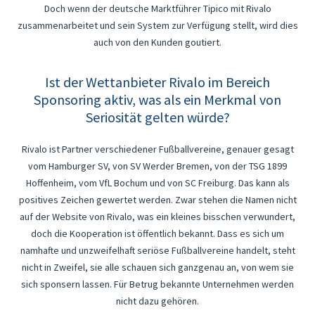
Doch wenn der deutsche Marktführer Tipico mit Rivalo
zusammenarbeitet und sein System zur Verfügung stellt, wird dies
auch von den Kunden goutiert.
Ist der Wettanbieter Rivalo im Bereich
Sponsoring aktiv, was als ein Merkmal von
Seriosität gelten würde?
Rivalo ist Partner verschiedener Fußballvereine, genauer gesagt
vom Hamburger SV, von SV Werder Bremen, von der TSG 1899
Hoffenheim, vom VfL Bochum und von SC Freiburg. Das kann als
positives Zeichen gewertet werden. Zwar stehen die Namen nicht
auf der Website von Rivalo, was ein kleines bisschen verwundert,
doch die Kooperation ist öffentlich bekannt. Dass es sich um
namhafte und unzweifelhaft seriöse Fußballvereine handelt, steht
nicht in Zweifel, sie alle schauen sich ganzgenau an, von wem sie
sich sponsern lassen. Für Betrug bekannte Unternehmen werden
nicht dazu gehören.