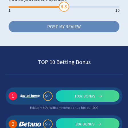
5.5
1
10
TOP 10 Betting Bonus
1
9
100€ BONUS
.8
Exklusiv 50% Willkommensbonus bis zu 100€
2
9
80€ BONUS
.7