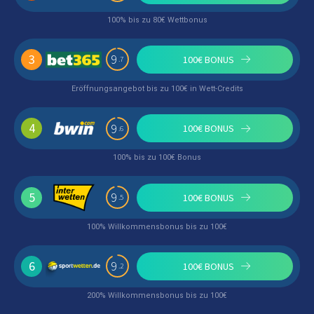
100% bis zu 80€ Wettbonus
3
9
100€ BONUS
.7
Eröffnungsangebot bis zu 100€ in Wett-Credits
4
9
100€ BONUS
.6
100% bis zu 100€ Bonus
5
9
100€ BONUS
.5
100% Willkommensbonus bis zu 100€
6
9
100€ BONUS
.2
200% Willkommensbonus bis zu 100€