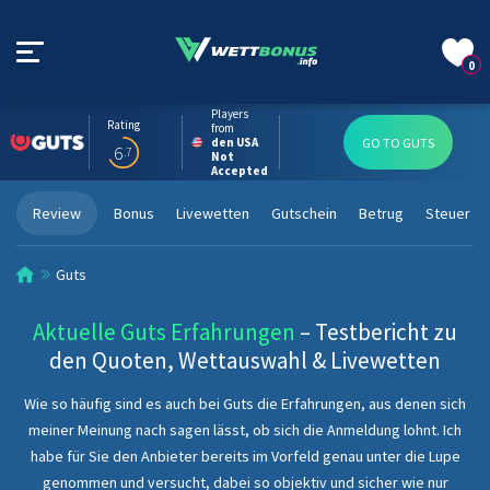
0
Players
Rating
from
den USA
GO TO GUTS
6
.7
Not
Accepted
Review
Bonus
Livewetten
Gutschein
Betrug
Steuer
Guts
Aktuelle Guts Erfahrungen
– Testbericht zu
den Quoten, Wettauswahl & Livewetten
Wie so häufig sind es auch bei Guts die Erfahrungen, aus denen sich
meiner Meinung nach sagen lässt, ob sich die Anmeldung lohnt. Ich
habe für Sie den Anbieter bereits im Vorfeld genau unter die Lupe
genommen und versucht, dabei so objektiv und sicher wie nur