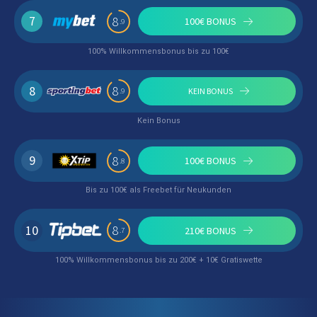
7
8
100€ BONUS
.9
100% Willkommensbonus bis zu 100€
8
8
KEIN BONUS
.9
Kein Bonus
9
8
100€ BONUS
.8
Bis zu 100€ als Freebet für Neukunden
10
8
210€ BONUS
.7
100% Willkommensbonus bis zu 200€ + 10€ Gratiswette